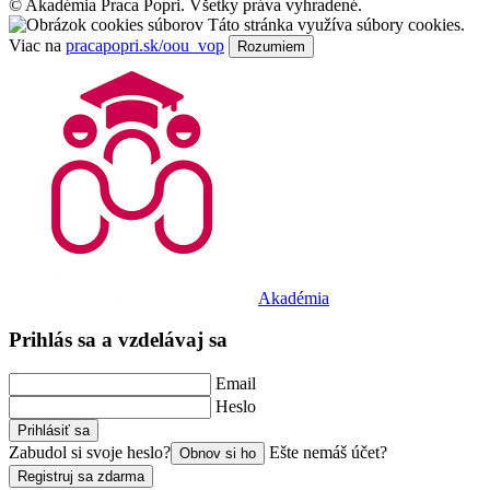
©
Akadémia Praca Popri. Všetky práva vyhradené.
Táto stránka využíva súbory cookies.
Viac na
pracapopri.sk/oou_vop
Rozumiem
Akadémia
Prihlás sa a vzdelávaj sa
Email
Heslo
Prihlásiť sa
Zabudol si svoje heslo?
Ešte nemáš účet?
Obnov si ho
Registruj sa zdarma