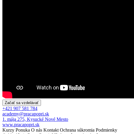
Začať sa vzdelávať
+421 907 581 784
academy@pracapopri.sk
1. mája 275, Kysucké Nové Mesto
www.pracapopri.sk
Kurzy
Ponuka
O nás
Kontakt
Ochrana súkromia
Podmienky