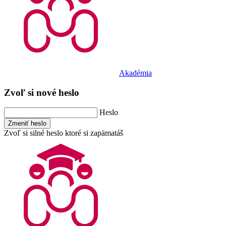
Akadémia
Zvoľ si nové heslo
Heslo
Zmeniť heslo
Zvoľ si silné heslo ktoré si zapämatáš