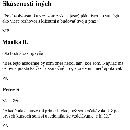
Skúsenosti iných
“Po absolvovaní kurzov som získala jasný plán, istotu a stratégiu,
ako viesť rozhovor s klientmi a budovať svoju prax.”
MB
Monika B.
Obchodná zástupkyňa
“Bez tejto akadémie by som dnes nebol tam, kde som. Najviac ma
oslovila praktická časť a skutočné tipy, ktoré som hneď aplikoval.”
PK
Peter K.
Manažér
“Akadémia a kurzy mi priniesli viac, než som očakávala. Už po
prvých kurzoch som si uvedomila, že vzdelávanie je kľúč.”
ZN