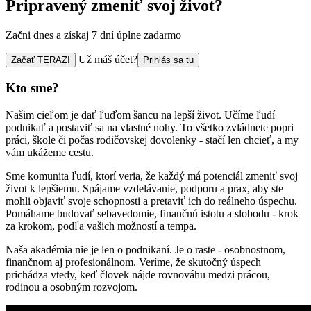
Pripravený zmeniť svoj život?
Začni dnes a získaj 7 dní úplne zadarmo
Už máš účet?
Začať TERAZ!
Prihlás sa tu
Kto sme?
Našim cieľom je dať ľuďom šancu na lepší život. Učíme ľudí
podnikať a postaviť sa na vlastné nohy. To všetko zvládnete popri
práci, škole či počas rodičovskej dovolenky - stačí len chcieť, a my
vám ukážeme cestu.
Sme komunita ľudí, ktorí veria, že každý má potenciál zmeniť svoj
život k lepšiemu. Spájame vzdelávanie, podporu a prax, aby ste
mohli objaviť svoje schopnosti a pretaviť ich do reálneho úspechu.
Pomáhame budovať sebavedomie, finančnú istotu a slobodu - krok
za krokom, podľa vašich možností a tempa.
Naša akadémia nie je len o podnikaní. Je o raste - osobnostnom,
finančnom aj profesionálnom. Veríme, že skutočný úspech
prichádza vtedy, keď človek nájde rovnováhu medzi prácou,
rodinou a osobným rozvojom.